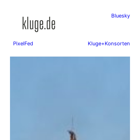
Zum
Inhalt
Bluesky
springen
PixelFed
Kluge+Konsorten