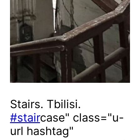
Stairs. Tbilisi.
#stair
case" class="u-
url hashtag"