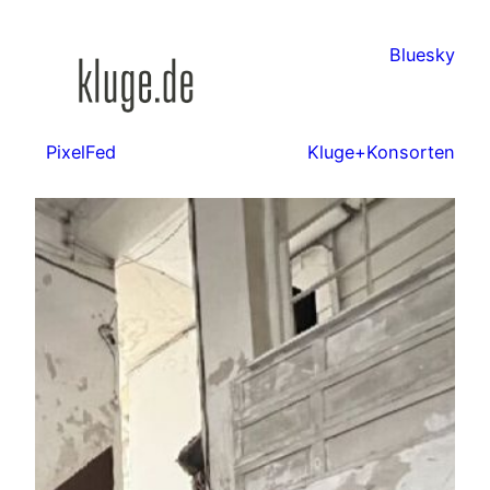
Zum
Inhalt
Bluesky
springen
PixelFed
Kluge+Konsorten