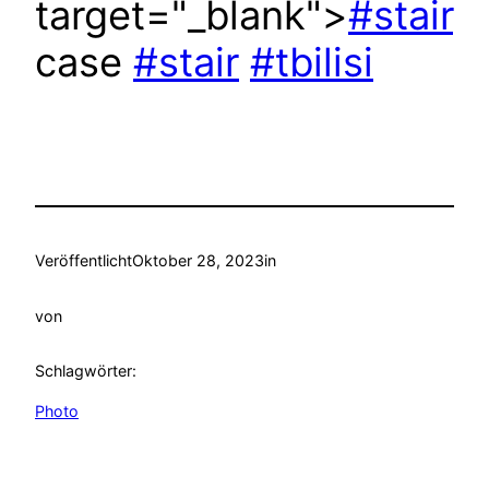
target="_blank">
#stair
case
#stair
#tbilisi
Veröffentlicht
Oktober 28, 2023
in
von
Schlagwörter:
Photo