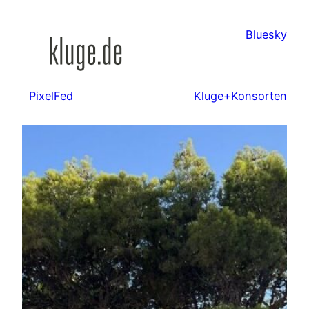
Zum
Inhalt
Bluesky
springen
PixelFed
Kluge+Konsorten