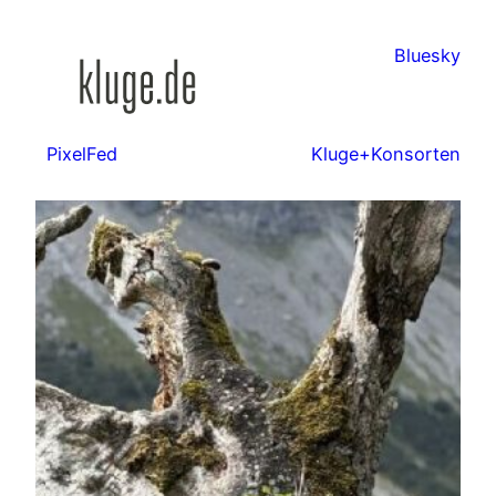
Zum
Inhalt
Bluesky
springen
PixelFed
Kluge+Konsorten