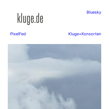
Zum
Inhalt
Bluesky
springen
PixelFed
Kluge+Konsorten