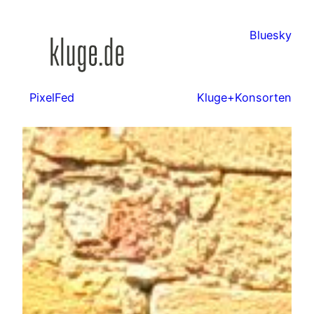
Zum
Inhalt
Bluesky
springen
PixelFed
Kluge+Konsorten