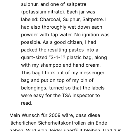
sulphur, and one of saltpetre
(potassium nitrate). Each jar was
labeled: Charcoal, Sulphur, Saltpetre. I
had also thoroughly wet down each
powder with tap water. No ignition was
possible. As a good citizen, I had
packed the resulting pastes into a
quart-sized “3-1-1? plastic bag, along
with my shampoo and hand cream.
This bag I took out of my messenger
bag and put on top of my bin of
belongings, turned so that the labels
were easy for the TSA inspector to
read.
Mein Wunsch für 2009 wäre, dass diese
lächerlichen Sicherheitskontrollen ein Ende
haben. Wird wohl leider unerfüllt bleiben. Und zur