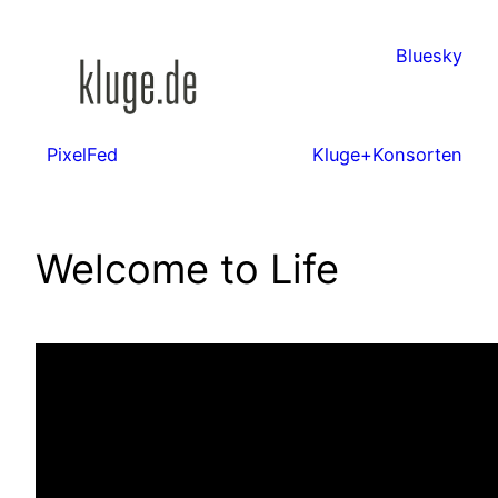
Zum
Inhalt
Bluesky
springen
PixelFed
Kluge+Konsorten
Welcome to Life