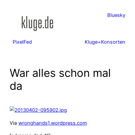
Zum
Inhalt
Bluesky
springen
PixelFed
Kluge+Konsorten
War alles schon mal
da
Via
wronghands1.wordpress.com