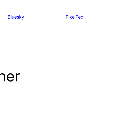
Bluesky
PixelFed
her