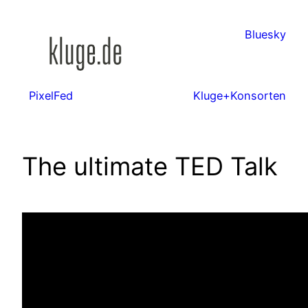
Zum
Inhalt
Bluesky
springen
PixelFed
Kluge+Konsorten
The ultimate TED Talk