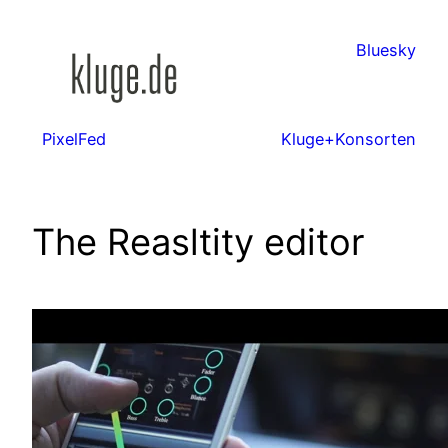
Zum
Inhalt
Bluesky
springen
PixelFed
Kluge+Konsorten
The Reasltity editor