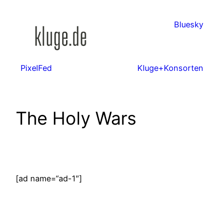
Zum
Inhalt
Bluesky
springen
PixelFed
Kluge+Konsorten
The Holy Wars
[ad name=“ad-1″]