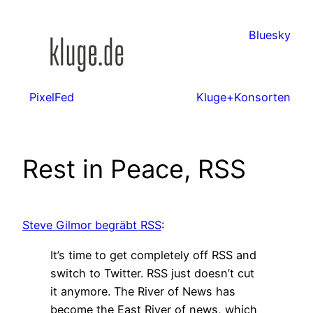
Zum
Inhalt
Bluesky
springen
PixelFed
Kluge+Konsorten
Rest in Peace, RSS
Steve Gilmor begräbt RSS
:
It’s time to get completely off RSS and
switch to Twitter. RSS just doesn’t cut
it anymore. The River of News has
become the East River of news, which