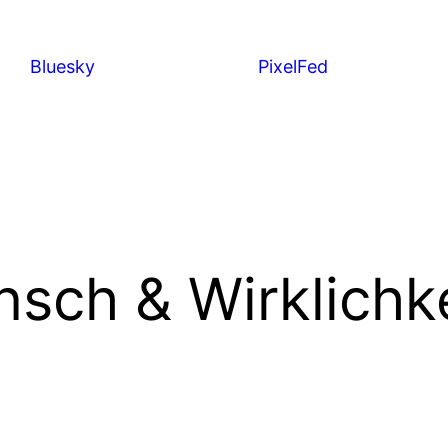
Bluesky
PixelFed
sch & Wirklichke