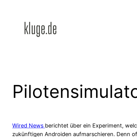
Zum
Inhalt
springen
Pilotensimulat
Wired News
berichtet über ein Experiment, wel
zukünftigen Androiden aufmarschieren. Denn offe