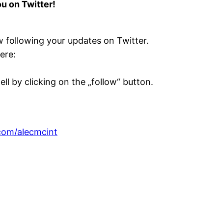
u on Twitter!
 following your updates on Twitter.
ere:
l by clicking on the „follow“ button.
.com/alecmcint