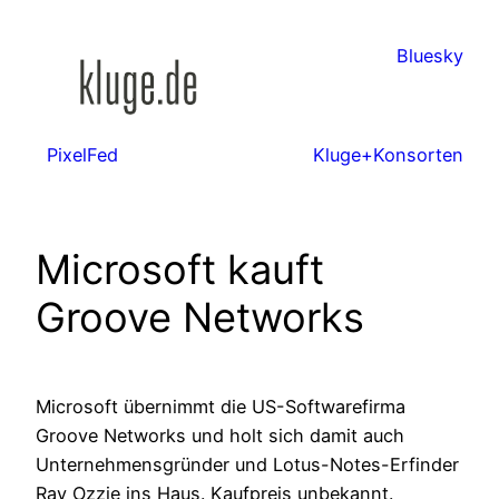
Zum
Inhalt
Bluesky
springen
PixelFed
Kluge+Konsorten
Microsoft kauft
Groove Networks
Microsoft übernimmt die US-Softwarefirma
Groove Networks und holt sich damit auch
Unternehmensgründer und Lotus-Notes-Erfinder
Ray Ozzie ins Haus. Kaufpreis unbekannt.