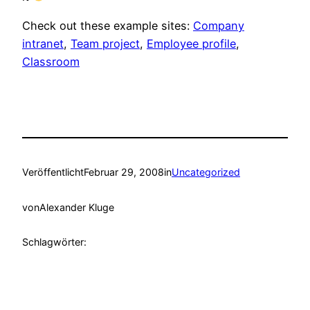
Check out these example sites:
Company
intranet
,
Team project
,
Employee profile
,
Classroom
Veröffentlicht
Februar 29, 2008
in
Uncategorized
von
Alexander Kluge
Schlagwörter: