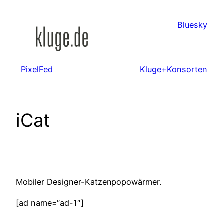
Zum
Inhalt
Bluesky
springen
PixelFed
Kluge+Konsorten
iCat
Mobiler Designer-Katzenpopowärmer.
[ad name=“ad-1″]