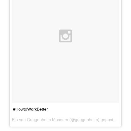
#HowtoWorkBetter
Ein von Guggenheim Museum (@guggenheim) gepostetes Foto am