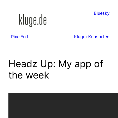
Zum
Inhalt
Bluesky
springen
PixelFed
Kluge+Konsorten
Headz Up: My app of
the week