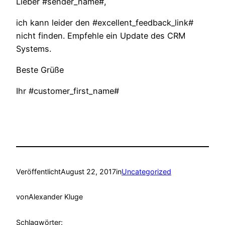
Lieber #sender_name#,
ich kann leider den #excellent_feedback_link#
nicht finden. Empfehle ein Update des CRM
Systems.
Beste Grüße
Ihr #customer_first_name#
Veröffentlicht
August 22, 2017
in
Uncategorized
von
Alexander Kluge
Schlagwörter: