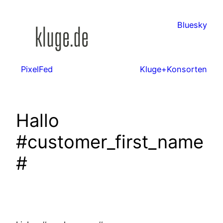
Zum
Inhalt
Bluesky
springen
PixelFed
Kluge+Konsorten
Hallo
#customer_first_name
#