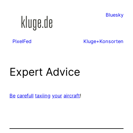
Zum
Inhalt
Bluesky
springen
PixelFed
Kluge+Konsorten
Expert Advice
Be
carefull
taxiing
your
aircraft
!