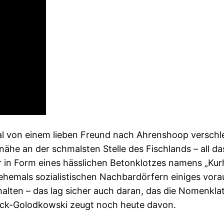
al von einem lieben Freund nach Ahrenshoop verschl
fnähe an der schmalsten Stelle des Fischlands – all d
ar in Form eines hässlichen Betonklotzes namens „K
, ehemals sozialistischen Nachbardörfern einiges vor
halten – das lag sicher auch daran, das die Nomenkl
lck-Golodkowski zeugt noch heute davon.