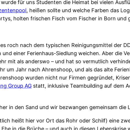
 wurde für uns Studenten die Heimat bei vielen Ausflü
ozentenpool
, heißen sollte und welche Farben das Logo
artys, holten frischen Fisch vom Fischer in Born un
es roch nach dem typischen Reinigungsmittel der D
n und einer Ferienhaus-Siedlung weichen. Aber die Ve
r mit als anderswo – und hat so vermutlich verhinde
hr um Jahr nach Ahrenshoop, und als das alte Feri
renshoop wurden nicht nur Firmen gegründet, Krisen 
ing Group AG
statt, inklusive Teambuilding auf dem A
Löcher in den Sand und wir bezwangen gemeinsam die
lich heißt hier vor Ort das Rohr oder Schilf) eine z
 Ehe in die Brüche – und auch in diesen Lebenskrise 