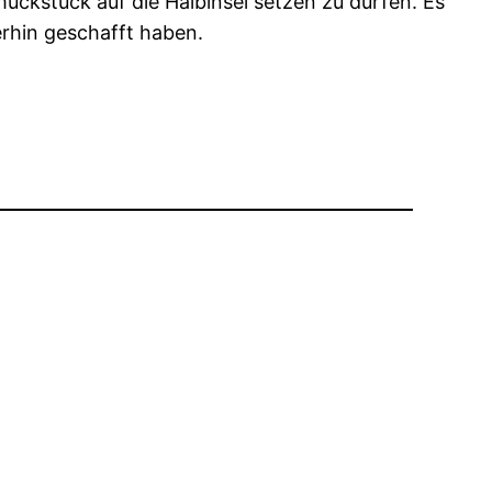
uckstück auf die Halbinsel setzen zu dürfen. Es
ierhin geschafft haben.