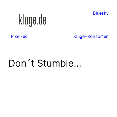
Zum
Inhalt
Bluesky
springen
PixelFed
Kluge+Konsorten
Don´t Stumble…