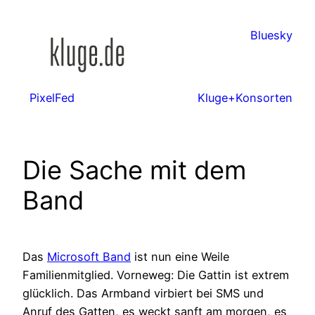
Zum
Inhalt
Bluesky
springen
PixelFed
Kluge+Konsorten
Die Sache mit dem
Band
Das
Microsoft Band
ist nun eine Weile
Familienmitglied. Vorneweg: Die Gattin ist extrem
glücklich. Das Armband virbiert bei SMS und
Anruf des Gatten, es weckt sanft am morgen, es