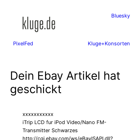
Zum
Inhalt
Bluesky
springen
PixelFed
Kluge+Konsorten
Dein Ebay Artikel hat
geschickt
xxxxxxxxxxx
iTrip LCD fur iPod Video/Nano FM-
Transmitter Schwarzes
http://cgi.ebay.com/ws/eBayISAPI.dll?