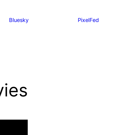
Bluesky
PixelFed
vies