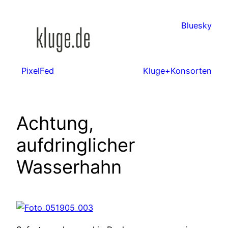
Zum
Inhalt
Bluesky
springen
PixelFed
Kluge+Konsorten
Achtung,
aufdringlicher
Wasserhahn