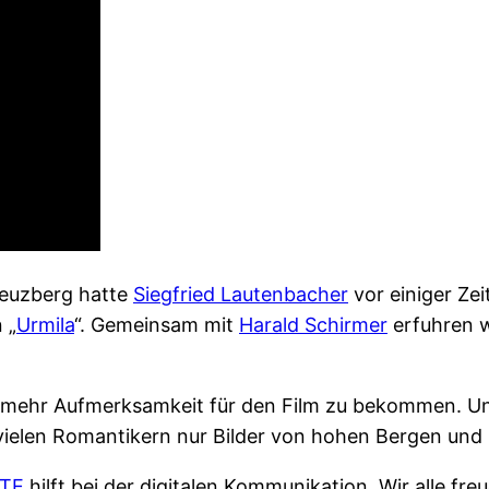
reuzberg hatte
Siegfried Lautenbacher
vor einiger Ze
 „
Urmila
“. Gemeinsam mit
Harald Schirmer
erfuhren w
 mehr Aufmerksamkeit für den Film zu bekommen. Un
ielen Romantikern nur Bilder von hohen Bergen und K
UTE
hilft bei der digitalen Kommunikation. Wir alle fre