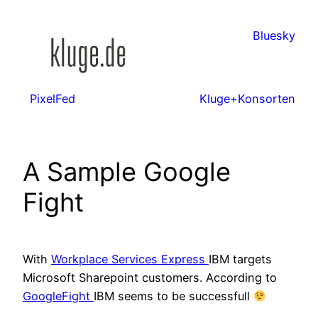
Zum
Inhalt
Bluesky
springen
PixelFed
Kluge+Konsorten
A Sample Google
Fight
With
Workplace Services Express
IBM targets
Microsoft Sharepoint customers. According to
GoogleFight
IBM seems to be successfull