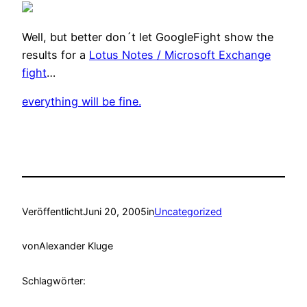
Well, but better don´t let GoogleFight show the
results for a
Lotus Notes / Microsoft Exchange
fight
…
everything will be fine.
Veröffentlicht
Juni 20, 2005
in
Uncategorized
von
Alexander Kluge
Schlagwörter: