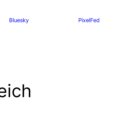
Bluesky
PixelFed
eich